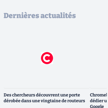
Dernières actualités
Des chercheurs découvrent une porte
Chromebo
dérobée dans une vingtaine de routeurs
dédier u
Google