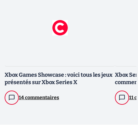
Xbox Games Showcase : voici tous les jeux
Xbox Seri
présentés sur Xbox Series X
commenté
14 commentaires
11 