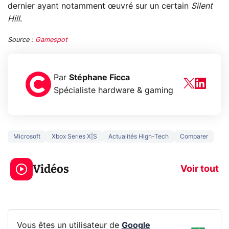
dernier ayant notamment œuvré sur un certain
Silent
Hill
.
Source :
Gamespot
Par
Stéphane Ficca
Spécialiste hardware & gaming
Microsoft
Xbox Series X|S
Actualités High-Tech
Comparer
3 écrans en 1 pour
5 générations
319€ ? Voici L'AOC
jeux dans la
Vidéos
CQ32G4ZA !
prochaine Xbo
Voir tout
Vous êtes un utilisateur de
Google