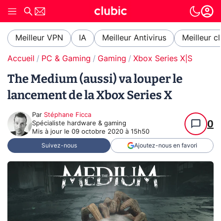
Meilleur VPN
IA
Meilleur Antivirus
Meilleur c
Accueil
PC & Gaming
Gaming
Xbox Series X|S
The Medium (aussi) va louper le
lancement de la Xbox Series X
Par
Stéphane Ficca
0
Spécialiste hardware & gaming
Mis à jour le
09 octobre 2020 à 15h50
Suivez-nous
Ajoutez-nous en favori