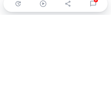
0
Abonnez-vous à notre newsletter !
Recevez un résumé quotidien de l'actu technologique.
S'inscrire
En cliquant sur s'inscrire, j’accepte de recevoir par email des
informations, actualités et offres commerciales de Clubic.
Conformément au RGPD, vous pouvez retirer votre consentement
à tout moment en cliquant sur le lien de désinscription présent
dans chaque email. Pour en savoir plus sur la gestion de vos
données, consultez notre
Politique de confidentialité