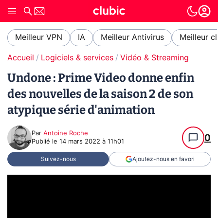
Meilleur VPN
IA
Meilleur Antivirus
Meilleur c
Accueil
Logiciels & services
Vidéo & Streaming
Undone : Prime Video donne enfin
des nouvelles de la saison 2 de son
atypique série d'animation
Par
Antoine Roche
0
Publié le
14 mars 2022 à 11h01
Suivez-nous
Ajoutez-nous en favori