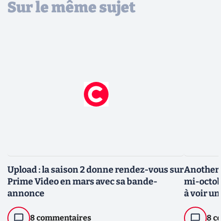
Sur le même sujet
Upload : la saison 2 donne rendez-vous sur
Another L
Prime Video en mars avec sa bande-
mi-octob
annonce
à voir un
8 commentaires
8 c