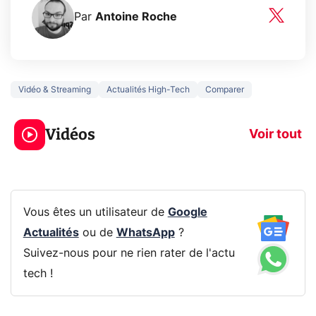
Par
Antoine Roche
Vidéo & Streaming
Actualités High-Tech
Comparer
5 générations de
Ce que vous n
jeux dans la
savez sur la
Vidéos
prochaine Xbox !
navigation pri
Voir tout
Vous êtes un utilisateur de
Google
Actualités
ou de
WhatsApp
?
Suivez-nous pour ne rien rater de l'actu
tech !