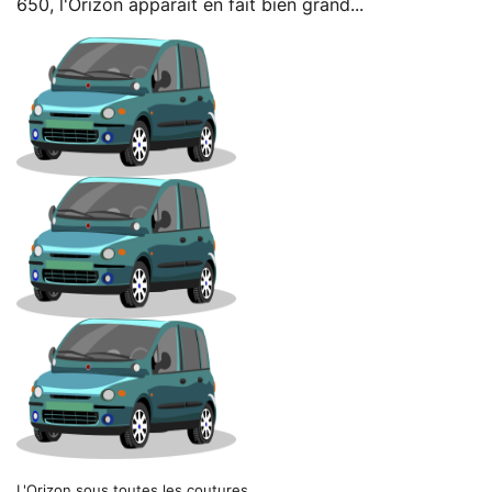
650, l'Orizon apparait en fait bien grand...
L'Orizon sous toutes les coutures