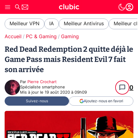
Meilleur VPN
IA
Meilleur Antivirus
Meilleur c
Accueil
PC & Gaming
Gaming
Red Dead Redemption 2 quitte déjà le
Game Pass mais Resident Evil 7 fait
son arrivée
Par
Pierre Crochart
0
Spécialiste smartphone
Mis à jour le
19 août 2020 à 09h09
Suivez-nous
Ajoutez-nous en favori