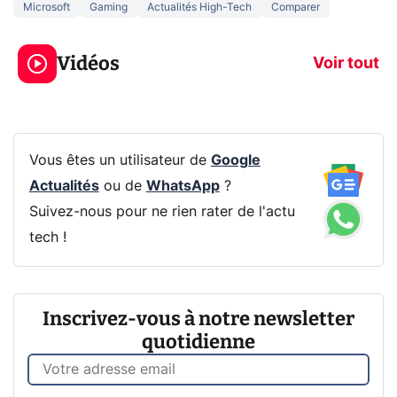
Microsoft
Gaming
Actualités High-Tech
Comparer
3 écrans en 1 pour
5 générations
319€ ? Voici L'AOC
jeux dans la
Vidéos
CQ32G4ZA !
prochaine Xbo
Voir tout
Vous êtes un utilisateur de
Google
Actualités
ou de
WhatsApp
?
Suivez-nous pour ne rien rater de l'actu
tech !
Inscrivez-vous à notre newsletter
quotidienne