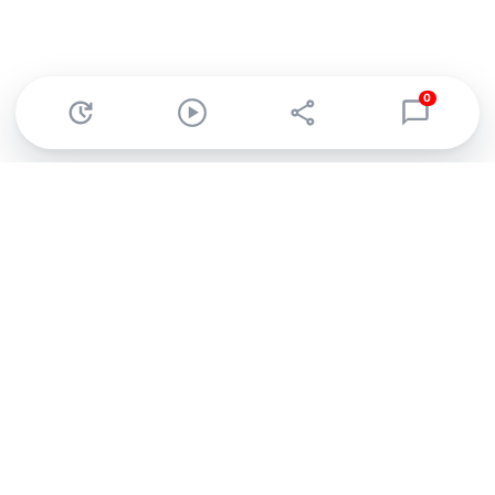
0
Abonnez-vous à notre newsletter !
Recevez un résumé quotidien de l'actu technologique.
S'inscrire
En cliquant sur s'inscrire, j’accepte de recevoir par email des
informations, actualités et offres commerciales de Clubic.
Conformément au RGPD, vous pouvez retirer votre consentement
à tout moment en cliquant sur le lien de désinscription présent
dans chaque email. Pour en savoir plus sur la gestion de vos