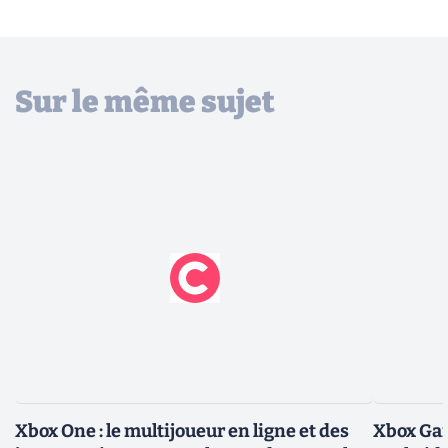
Sur le même sujet
Xbox One : le multijoueur en ligne et des
Xbox Gam