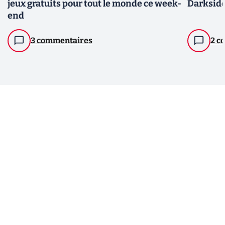
jeux gratuits pour tout le monde ce week-
Darkside
end
3 commentaires
2 c