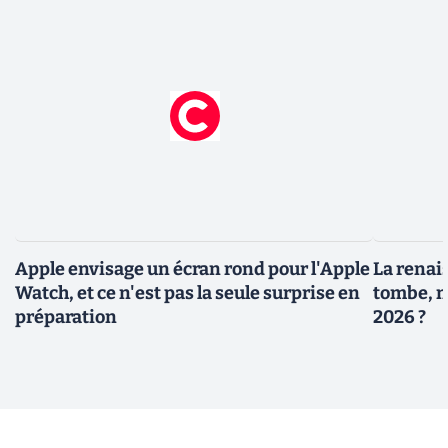
Apple envisage un écran rond pour l'Apple
La renais
Watch, et ce n'est pas la seule surprise en
tombe, m
préparation
2026 ?