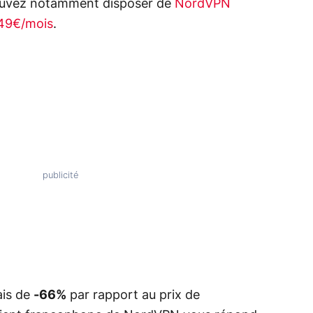
ouvez notamment disposer de
NordVPN
,49€/mois
.
ais de
-66%
par rapport au prix de