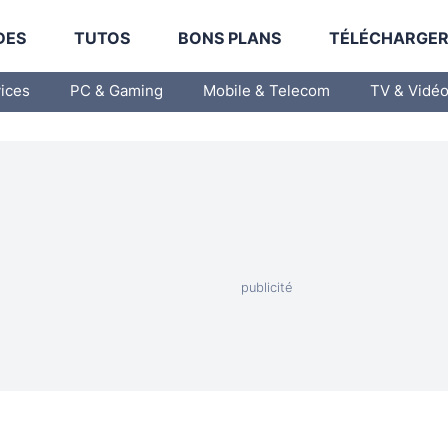
DES
TUTOS
BONS PLANS
TÉLÉCHARGE
vices
PC & Gaming
Mobile & Telecom
TV & Vidé