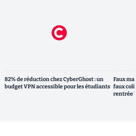
82% de réduction chez CyberGhost : un
Faux mai
budget VPN accessible pour les étudiants
faux col
rentrée 