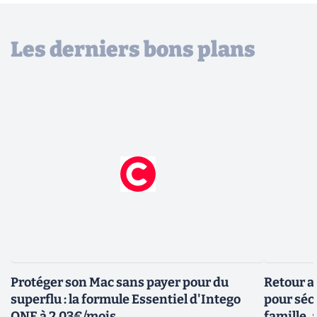
Les derniers bons plans
Protéger son Mac sans payer pour du
Retour a
superflu : la formule Essentiel d'Intego
pour sécu
ONE à 2,03€/mois
famille, 