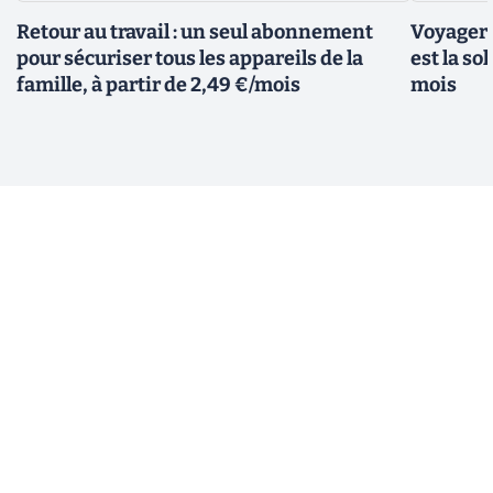
Retour au travail : un seul abonnement
Voyager 
pour sécuriser tous les appareils de la
est la so
famille, à partir de 2,49 €/mois
mois