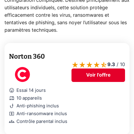
configuration compliquée. Destinée principalement aux
utilisateurs individuels, cette solution protège
efficacement contre les virus, ransomwares et
tentatives de phishing, sans noyer l’utilisateur sous les
paramètres techniques.
Norton 360
9.3
/
10
Voir l'offre
mood
Essai 14 jours
devices
10 appareils
phishing
Anti-phishing inclus
local_atm
Anti-ransomware inclus
groups
Contrôle parental inclus