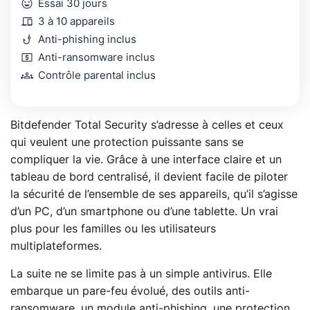
mood
Essai 30 jours
devices
3 à 10 appareils
phishing
Anti-phishing inclus
local_atm
Anti-ransomware inclus
groups
Contrôle parental inclus
Bitdefender Total Security s’adresse à celles et ceux
qui veulent une protection puissante sans se
compliquer la vie. Grâce à une interface claire et un
tableau de bord centralisé, il devient facile de piloter
la sécurité de l’ensemble de ses appareils, qu’il s’agisse
d’un PC, d’un smartphone ou d’une tablette. Un vrai
plus pour les familles ou les utilisateurs
multiplateformes.
La suite ne se limite pas à un simple antivirus. Elle
embarque un pare-feu évolué, des outils anti-
ransomware, un module anti-phishing, une protection