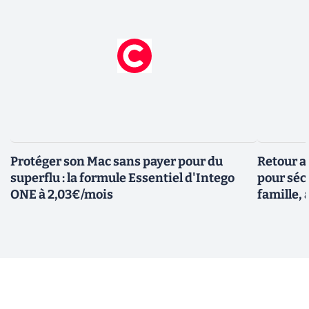
Protéger son Mac sans payer pour du
Retour a
superflu : la formule Essentiel d'Intego
pour sécu
ONE à 2,03€/mois
famille, 