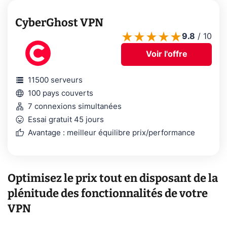
CyberGhost VPN
9.8
/
10
Voir l'offre
storage
11500 serveurs
language
100 pays couverts
lan
7 connexions simultanées
mood
Essai gratuit 45 jours
thumb_up
Avantage : meilleur équilibre prix/performance
Optimisez le prix tout en disposant de la
plénitude des fonctionnalités de votre
VPN