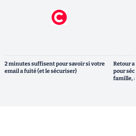
2 minutes suffisent pour savoir si votre
Retour a
email a fuité (et le sécuriser)
pour sécu
famille, 