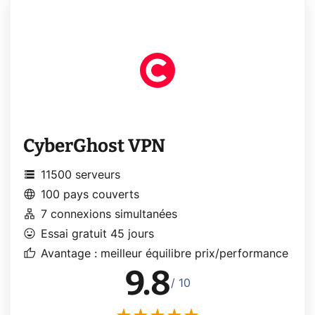
CyberGhost VPN
storage
11500 serveurs
language
100 pays couverts
lan
7 connexions simultanées
mood
Essai gratuit 45 jours
thumb_up
Avantage : meilleur équilibre prix/performance
9.8
/ 10