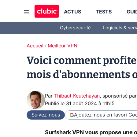
ACTUS
TESTS
GUI
Cybersécurité
Logiciels & ser
Accueil
Meilleur VPN
Voici comment profite
mois d'abonnements of
Par
Thibaut Keutchayan
,
sponsorisé pa
Publié le
31 août 2024 à 11h15
Suivez-nous
Ajoutez-nous en favori
Goo
Surfshark VPN vous propose une of