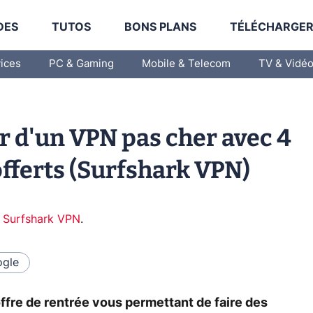
DES
TUTOS
BONS PLANS
TÉLÉCHARGE
vices
PC & Gaming
Mobile & Telecom
TV & Vidé
r d'un VPN pas cher avec 4
ferts (Surfshark VPN)
r
Surfshark VPN
.
gle
fre de rentrée vous permettant de faire des