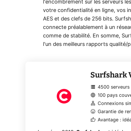
l'encombrement sur les serveurs les
votre confidentialité en ligne, vos 
AES et des clefs de 256 bits. Surfs
connecte préalablement à un réseau
comme de stabilité. En somme, Surf
l'un des meilleurs rapports qualité/
Surfshark
storage
4500 serveurs
language
100 pays couv
lan
Connexions sim
mood
Garantie de r
thumb_up
Avantage : idéa