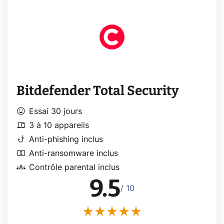
Bitdefender Total Security
mood
Essai 30 jours
devices
3 à 10 appareils
phishing
Anti-phishing inclus
local_atm
Anti-ransomware inclus
groups
Contrôle parental inclus
9.5
/ 10