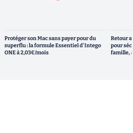
Protéger son Mac sans payer pour du
Retour a
superflu : la formule Essentiel d'Intego
pour sécu
ONE à 2,03€/mois
famille, 