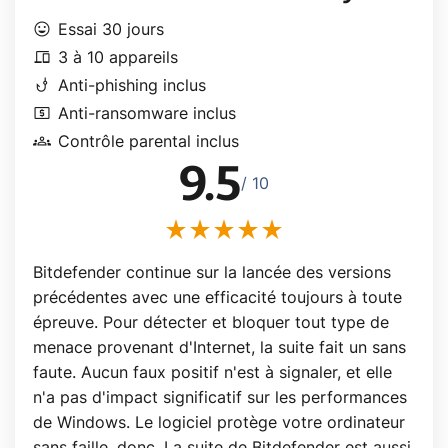
mood
Essai 30 jours
devices
3 à 10 appareils
phishing
Anti-phishing inclus
local_atm
Anti-ransomware inclus
groups
Contrôle parental inclus
9.5
/ 10
Bitdefender continue sur la lancée des versions
précédentes avec une efficacité toujours à toute
épreuve. Pour détecter et bloquer tout type de
menace provenant d'Internet, la suite fait un sans
faute. Aucun faux positif n'est à signaler, et elle
n'a pas d'impact significatif sur les performances
de Windows. Le logiciel protège votre ordinateur
sans faille, donc. La suite de Bitdefender est aussi