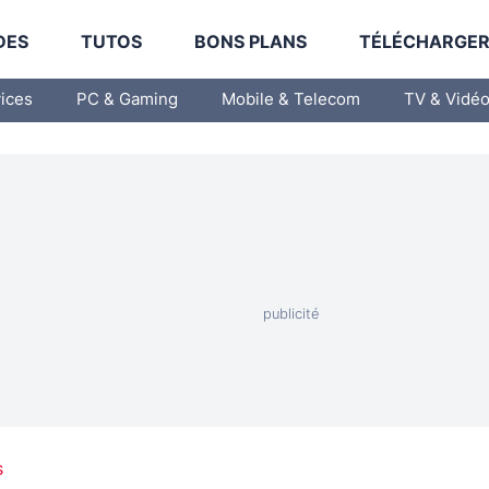
DES
TUTOS
BONS PLANS
TÉLÉCHARGE
vices
PC & Gaming
Mobile & Telecom
TV & Vidé
s