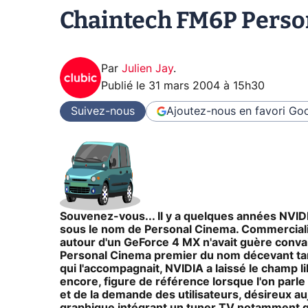
Chaintech FM6P Perso
Par
Julien Jay
.
Publié le
31 mars 2004 à 15h30
Suivez-nous
Ajoutez-nous en favori
Goo
Souvenez-vous... Il y a quelques années NVID
sous le nom de Personal Cinema. Commercialisé
autour d'un GeForce 4 MX n'avait guère convain
Personal Cinema premier du nom décevant tant
qui l'accompagnait, NVIDIA a laissé le champ li
encore, figure de référence lorsque l'on parle
et de la demande des utilisateurs, désireux a
graphique intégrant un tuner TV notamment gr