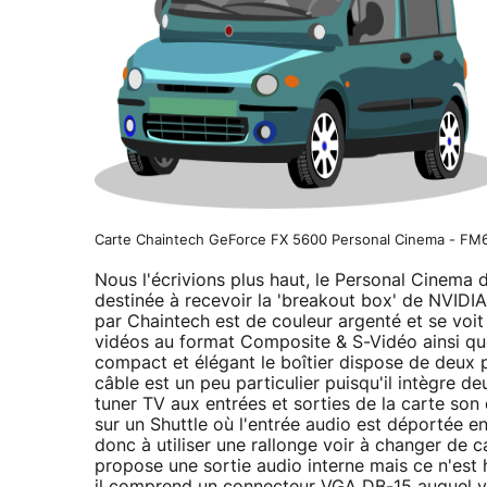
Carte Chaintech GeForce FX 5600 Personal Cinema - FM
Nous l'écrivions plus haut, le Personal Cinema 
destinée à recevoir la 'breakout box' de NVIDIA,
par Chaintech est de couleur argenté et se voit
vidéos au format Composite & S-Vidéo ainsi que
compact et élégant le boîtier dispose de deux p
câble est un peu particulier puisqu'il intègre d
tuner TV aux entrées et sorties de la carte son
sur un Shuttle où l'entrée audio est déportée e
donc à utiliser une rallonge voir à changer de 
propose une sortie audio interne mais ce n'est h
il comprend un connecteur VGA DB-15 auquel vo