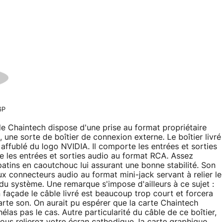
6P
de Chaintech dispose d'une prise au format propriétaire
 une sorte de boîtier de connexion externe. Le boîtier livré
 affublé du logo NVIDIA. Il comporte les entrées et sorties
 les entrées et sorties audio au format RCA. Assez
atins en caoutchouc lui assurant une bonne stabilité. Son
eux connecteurs audio au format mini-jack servant à relier le
 du système. Une remarque s'impose d'ailleurs à ce sujet :
n façade le câble livré est beaucoup trop court et forcera
carte son. On aurait pu espérer que la carte Chaintech
élas pas le cas. Autre particularité du câble de ce boîtier,
us relierez votre écran cathodique, la carte graphique