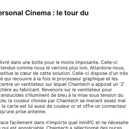
sonal Cinema : le tour du
livré dans une boîte pour le moins imposante. Celle-ci
attendus comme nous le verrons plus loin. Attardons-nous,
titue le cœur de cette solution. Celle-ci dispose d'un très
é qui recouvre à la fois le processeur graphique et les
entre un ventilateur sur lequel Chaintech a apposé un 'Z'
chère au fabricant. Revenons sur le ventilateur pour
ranslucides s'illuminent de bleu à la mise sous tension du
ble, la couleur choisie par Chaintech se mariant assez mal
 la carte est lui aussi de couleur or et offre un connecteur
 qu'une prise antenne.
 place facilement dans n'importe quel miniPC et ne nécessite
e qui est appréciable. Chaintech a sélectionné des puces