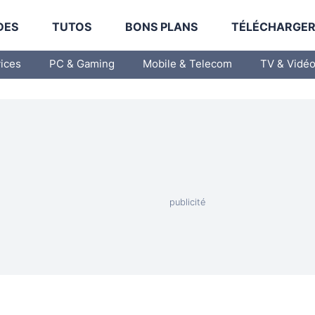
DES
TUTOS
BONS PLANS
TÉLÉCHARGE
vices
PC & Gaming
Mobile & Telecom
TV & Vidé