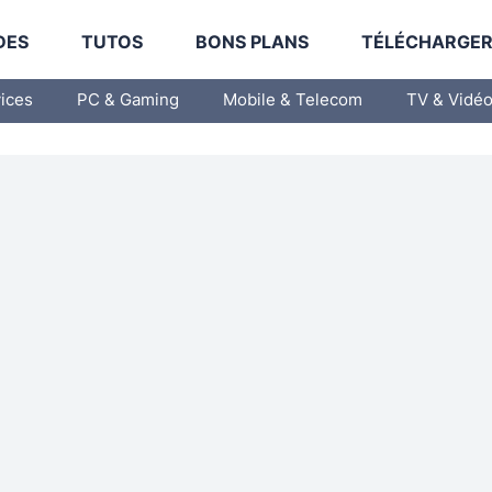
DES
TUTOS
BONS PLANS
TÉLÉCHARGE
vices
PC & Gaming
Mobile & Telecom
TV & Vidé