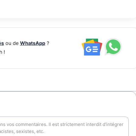
és
ou de
WhatsApp
?
h !