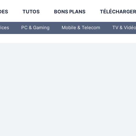
DES
TUTOS
BONS PLANS
TÉLÉCHARGE
vices
PC & Gaming
Mobile & Telecom
TV & Vidé