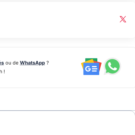
és
ou de
WhatsApp
?
h !