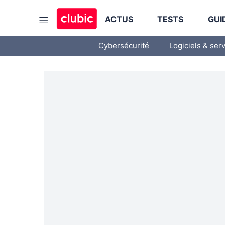
ACTUS
TESTS
GUI
Cybersécurité
Logiciels & ser