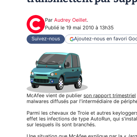
Par
Audrey Oeillet
.
Publié le
19 mai 2010 à 13h35
Suivez-nous
Ajoutez-nous en favori
Goo
McAfee vient de publier
son rapport trimestriel
malwares diffusés par l'intermédiaire de périph
Parmi les chevaux de Troie et autres keylogger
effet les infections de type AutoRun, qui s'inst
sur lesquels ils sont branchés.
Une situation que McAfee explique par la «
larg