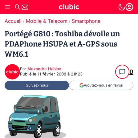
Accueil
Mobile & Telecom
Smartphone
Portégé G810 : Toshiba dévoile un
PDAPhone HSUPA et A-GPS sous
WM6.1
Par
Alexandre Habian
0
Publié le
11 février 2008 à 21h23
Suivez-nous
Ajoutez-nous en favori