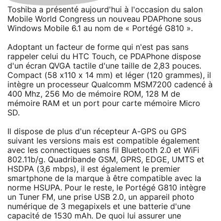
Toshiba a présenté aujourd'hui à l'occasion du salon
Mobile World Congress un nouveau PDAPhone sous
Windows Mobile 6.1 au nom de « Portégé G810 ».
Adoptant un facteur de forme qui n'est pas sans
rappeler celui du HTC Touch, ce PDAPhone dispose
d'un écran QVGA tactile d'une taille de 2,83 pouces.
Compact (58 x110 x 14 mm) et léger (120 grammes), il
intègre un processeur Qualcomm MSM7200 cadencé à
400 Mhz, 256 Mo de mémoire ROM, 128 M de
mémoire RAM et un port pour carte mémoire Micro
SD.
Il dispose de plus d'un récepteur A-GPS ou GPS
suivant les versions mais est compatible également
avec les connectiques sans fil Bluetooth 2.0 et WiFi
802.11b/g. Quadribande GSM, GPRS, EDGE, UMTS et
HSDPA (3,6 mbps), il est également le premier
smartphone de la marque à être compatible avec la
norme HSUPA. Pour le reste, le Portégé G810 intègre
un Tuner FM, une prise USB 2.0, un appareil photo
numérique de 3 megapixels et une batterie d'une
capacité de 1530 mAh. De quoi lui assurer une