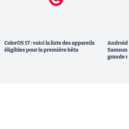
ColorOS 17 : voici la liste des appareils
Android 
éligibles pour la première bêta
Samsung 
grande m