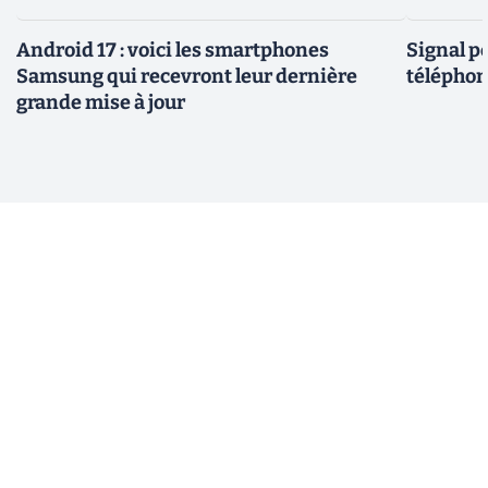
Android 17 : voici les smartphones
Signal p
Samsung qui recevront leur dernière
téléphon
grande mise à jour