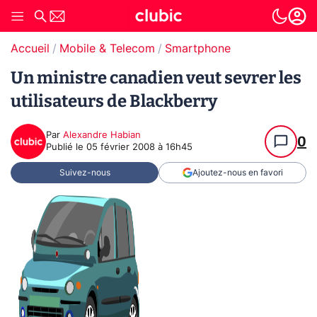
Accueil
Mobile & Telecom
Smartphone
Un ministre canadien veut sevrer les
utilisateurs de Blackberry
Par
Alexandre Habian
0
Publié le
05 février 2008 à 16h45
Suivez-nous
Ajoutez-nous en favori