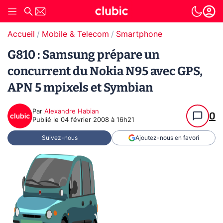
Accueil
Mobile & Telecom
Smartphone
G810 : Samsung prépare un
concurrent du Nokia N95 avec GPS,
APN 5 mpixels et Symbian
Par
Alexandre Habian
0
Publié le
04 février 2008 à 16h21
Suivez-nous
Ajoutez-nous en favori