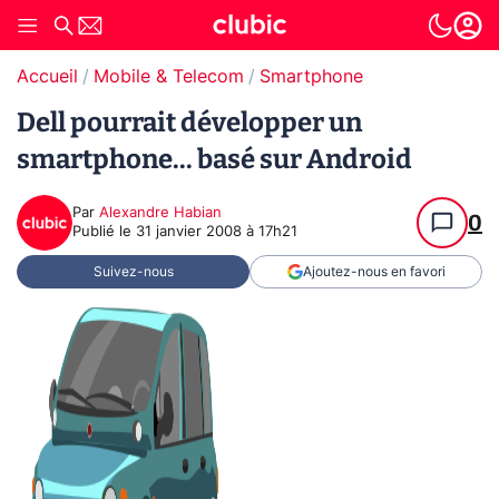
Accueil
Mobile & Telecom
Smartphone
Dell pourrait développer un
smartphone... basé sur Android
Par
Alexandre Habian
0
Publié le
31 janvier 2008 à 17h21
Suivez-nous
Ajoutez-nous en favori