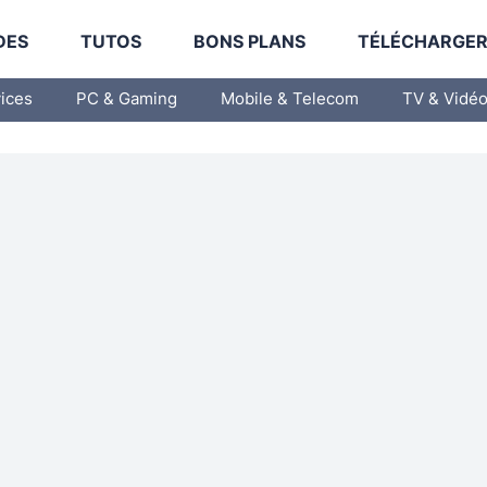
DES
TUTOS
BONS PLANS
TÉLÉCHARGE
vices
PC & Gaming
Mobile & Telecom
TV & Vidé