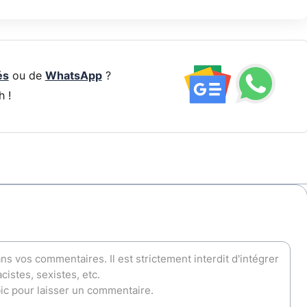
és
ou de
WhatsApp
?
h !