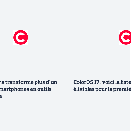
 a transformé plus d'un
ColorOS 17 : voici la lis
smartphones en outils
éligibles pour la premi
e