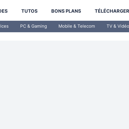
DES
TUTOS
BONS PLANS
TÉLÉCHARGE
vices
PC & Gaming
Mobile & Telecom
TV & Vidé