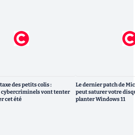
axe des petits colis :
Le dernier patch de Mi
cybercriminels vont tenter
peut saturer votre disq
r cet été
planter Windows 11