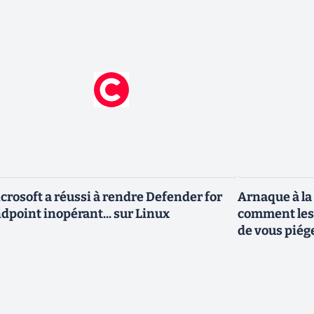
crosoft a réussi à rendre Defender for
Arnaque à la t
dpoint inopérant... sur Linux
comment les 
de vous piége