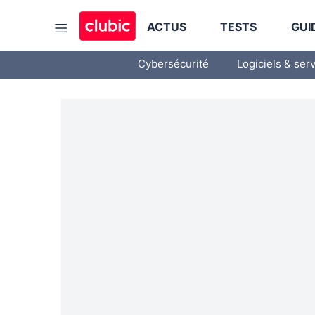
ACTUS
TESTS
GUI
Cybersécurité
Logiciels & ser