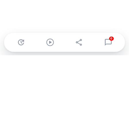
0
Abonnez-vous à notre newsletter !
Recevez un résumé quotidien de l'actu technologique.
S'inscrire
En cliquant sur s'inscrire, j’accepte de recevoir par email des
informations, actualités et offres commerciales de Clubic.
Conformément au RGPD, vous pouvez retirer votre consentement