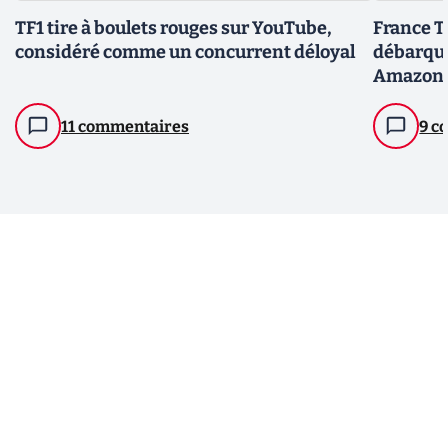
TF1 tire à boulets rouges sur YouTube,
France T
considéré comme un concurrent déloyal
débarqua
Amazon 
11 commentaires
9 c