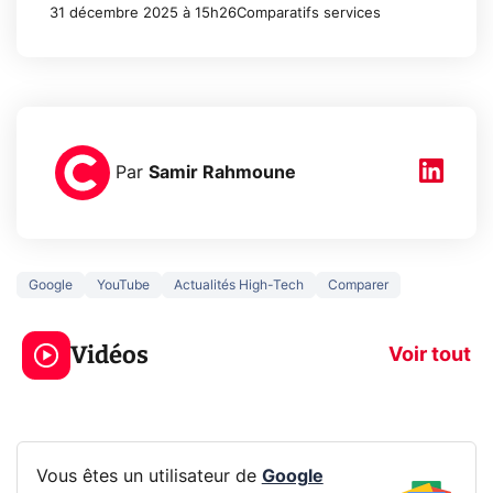
31 décembre 2025 à 15h26
Comparatifs services
Par
Samir Rahmoune
Google
YouTube
Actualités High-Tech
Comparer
3 écrans en 1 pour
5 générations
319€ ? Voici L'AOC
jeux dans la
Vidéos
CQ32G4ZA !
prochaine Xbo
Voir tout
Vous êtes un utilisateur de
Google