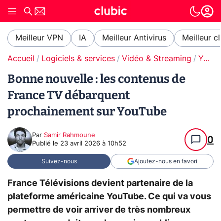
Meilleur VPN
IA
Meilleur Antivirus
Meilleur c
Accueil
Logiciels & services
Vidéo & Streaming
YouTube
Bonne nouvelle : les contenus de
France TV débarquent
prochainement sur YouTube
Par
Samir Rahmoune
0
Publié le
23 avril 2026 à 10h52
Suivez-nous
Ajoutez-nous en favori
France Télévisions devient partenaire de la
plateforme américaine YouTube. Ce qui va vous
permettre de voir arriver de très nombreux