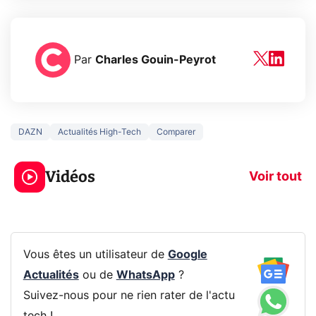
Par
Charles Gouin-Peyrot
DAZN
Actualités High-Tech
Comparer
3 écrans en 1 pour
5 générations
319€ ? Voici L'AOC
jeux dans la
Vidéos
CQ32G4ZA !
prochaine Xbo
Voir tout
Vous êtes un utilisateur de
Google
Actualités
ou de
WhatsApp
?
Suivez-nous pour ne rien rater de l'actu
tech !