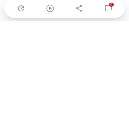
0
Abonnez-vous à notre newsletter !
Recevez un résumé quotidien de l'actu technologique.
S'inscrire
En cliquant sur s'inscrire, j’accepte de recevoir par email des
informations, actualités et offres commerciales de Clubic.
Conformément au RGPD, vous pouvez retirer votre consentement
à tout moment en cliquant sur le lien de désinscription présent
dans chaque email. Pour en savoir plus sur la gestion de vos
données, consultez notre
Politique de confidentialité