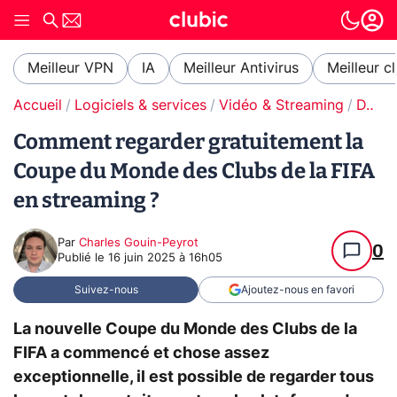
Meilleur VPN
IA
Meilleur Antivirus
Meilleur c
Accueil
Logiciels & services
Vidéo & Streaming
DAZN
Comment regarder gratuitement la
Coupe du Monde des Clubs de la FIFA
en streaming ?
Par
Charles Gouin-Peyrot
0
Publié le
16 juin 2025 à 16h05
Suivez-nous
Ajoutez-nous en favori
La nouvelle Coupe du Monde des Clubs de la
FIFA a commencé et chose assez
exceptionnelle, il est possible de regarder tous