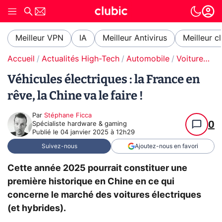
Meilleur VPN
IA
Meilleur Antivirus
Meilleur c
Accueil
Actualités High-Tech
Automobile
Voitures électriques
Véhicules électriques : la France en
rêve, la Chine va le faire !
Par
Stéphane Ficca
0
Spécialiste hardware & gaming
Publié le
04 janvier 2025 à 12h29
Suivez-nous
Ajoutez-nous en favori
Cette année 2025 pourrait constituer une
première historique en Chine en ce qui
concerne le marché des voitures électriques
(et hybrides).