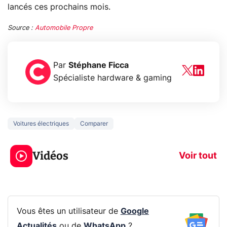
lancés ces prochains mois.
Source :
Automobile Propre
Par
Stéphane Ficca
Spécialiste hardware & gaming
Voitures électriques
Comparer
3 écrans en 1 pour
5 générations
319€ ? Voici L'AOC
jeux dans la
Vidéos
CQ32G4ZA !
prochaine Xbo
Voir tout
Vous êtes un utilisateur de
Google
Actualités
ou de
WhatsApp
?