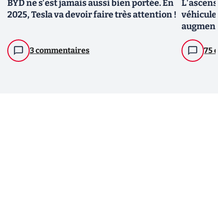
BYD ne s'est jamais aussi bien portée. En
L'ascens
2025, Tesla va devoir faire très attention !
véhicule
augment
3 commentaires
75 