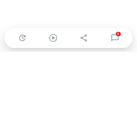
0
Abonnez-vous à notre newsletter !
Recevez un résumé quotidien de l'actu technologique.
S'inscrire
En cliquant sur s'inscrire, j’accepte de recevoir par email des
informations, actualités et offres commerciales de Clubic.
Conformément au RGPD, vous pouvez retirer votre consentement
à tout moment en cliquant sur le lien de désinscription présent