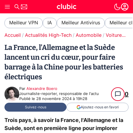
Meilleur VPN
IA
Meilleur Antivirus
Meilleur c
Accueil
Actualités High-Tech
Automobile
Voitures électriques
La France, l'Allemagne et la Suède
lancent un cri du cœur, pour faire
barrage à la Chine pour les batteries
électriques
Par
Alexandre Boero
0
Journaliste-reporter, responsable de l'actu
Publié le
28 novembre 2024 à 19h28
Suivez-nous
Ajoutez-nous en favori
Trois pays, à savoir la France, l'Allemagne et la
Suède, sont en première ligne pour implorer