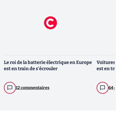
Le roi de la batterie électrique en Europe
Voitures
est en train de s'écrouler
est en t
12 commentaires
64 