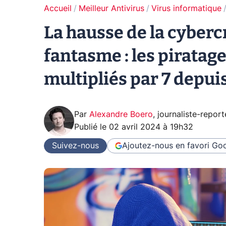
Accueil
Meilleur Antivirus
Virus informatique
La hausse de la cyberc
fantasme : les piratag
multipliés par 7 depui
Par
Alexandre Boero
,
journaliste-report
Publié le
02 avril 2024 à 19h32
Suivez-nous
Ajoutez-nous en favori
Goo