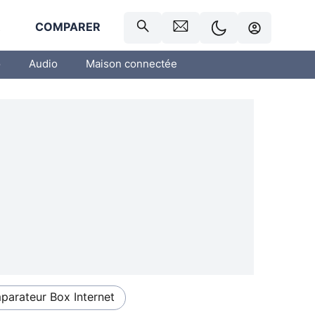
R
COMPARER
o
Audio
Maison connectée
arateur Box Internet