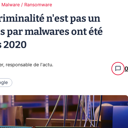
Malware / Ransomware
riminalité n'est pas un
es par malwares ont été
s 2020
er, responsable de l'actu
.
gle