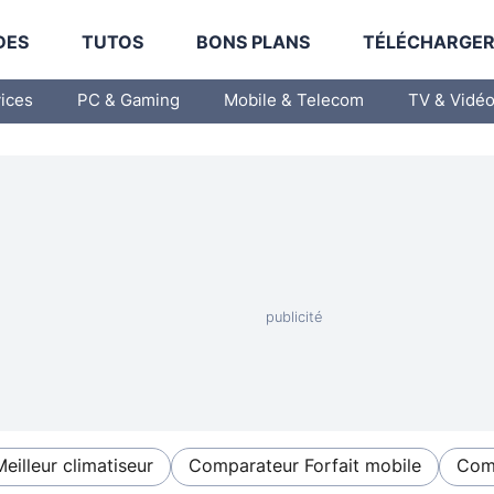
DES
TUTOS
BONS PLANS
TÉLÉCHARGE
vices
PC & Gaming
Mobile & Telecom
TV & Vidé
Meilleur climatiseur
Comparateur Forfait mobile
Comp