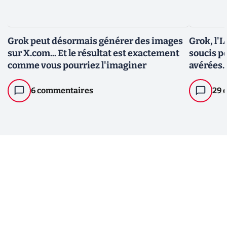
Grok peut désormais générer des images
Grok, l'
sur X.com... Et le résultat est exactement
soucis p
comme vous pourriez l'imaginer
avérées..
6 commentaires
29 