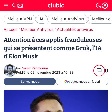
Meilleur VPN
IA
Meilleur Antivirus
Meilleur c
Accueil
Meilleur Antivirus
Actualités antivirus
Attention à ces applis frauduleuses
qui se présentent comme Grok, l'IA
d'Elon Musk
Par
Samir Rahmoune
0
Publié le
09 novembre 2023 à 16h23
Suivez-nous
Ajoutez-nous en favori