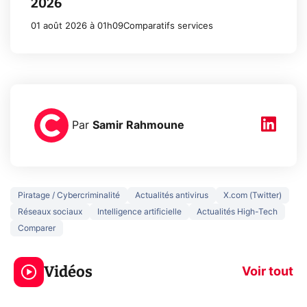
2026
01 août 2026 à 01h09
Comparatifs services
Par
Samir Rahmoune
Piratage / Cybercriminalité
Actualités antivirus
X.com (Twitter)
Réseaux sociaux
Intelligence artificielle
Actualités High-Tech
Comparer
3 écrans en 1 pour
5 générations
319€ ? Voici L'AOC
jeux dans la
Vidéos
CQ32G4ZA !
prochaine Xbo
Voir tout