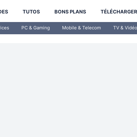
DES
TUTOS
BONS PLANS
TÉLÉCHARGE
vices
PC & Gaming
Mobile & Telecom
TV & Vidé