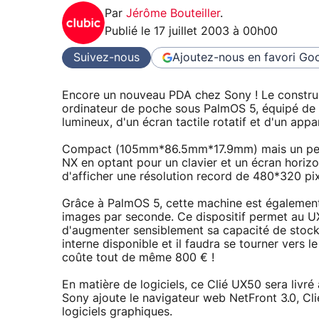
Par
Jérôme Bouteiller
.
Publié le
17 juillet 2003 à 00h00
Suivez-nous
Ajoutez-nous en favori
Goo
Encore un nouveau PDA chez Sony ! Le construct
ordinateur de poche sous PalmOS 5, équipé de 
lumineux, d'un écran tactile rotatif et d'un ap
Compact (105mm*86.5mm*17.9mm) mais un peu lo
NX en optant pour un clavier et un écran horizo
d'afficher une résolution record de 480*320 pix
Grâce à PalmOS 5, cette machine est égaleme
images par seconde. Ce dispositif permet au U
d'augmenter sensiblement sa capacité de stoc
interne disponible et il faudra se tourner vers
coûte tout de même 800 € !
En matière de logiciels, ce Clié UX50 sera livré
Sony ajoute le navigateur web NetFront 3.0, Cli
logiciels graphiques.