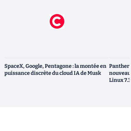
SpaceX, Google, Pentagone : la montée en
Panther L
puissance discrète du cloud IA de Musk
nouveau
Linux 7.