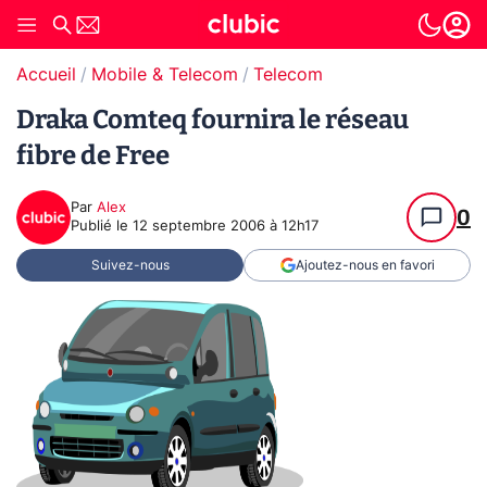
Accueil
Mobile & Telecom
Telecom
Draka Comteq fournira le réseau
fibre de Free
Par
Alex
0
Publié le
12 septembre 2006 à 12h17
Suivez-nous
Ajoutez-nous en favori