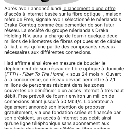
Après avoir annoncé lundi
le lancement d'une offre
d'accès à Internet basée sur la fibre optique
, , maison
mère de Free, signale avoir sélectionné le néerlandais
Draka Comteq comme équipementier de son futur
réseau. La société du groupe néerlandais Draka
Holding N.V. aura la charge de fournir quelque deux
millions de kilomètres de fibres optiques et de câbles
à Iliad, ainsi qu'une partie des composants réseaux
nécessaires aux différentes connexions.
Iliad affirme ainsi être en mesure de boucler le
déploiement de son réseau de fibre optique à domicile
(
FTTH - Fiber To The Home
) « sous 24 mois ». Ouvert
à la concurrence, ce réseau devrait permettre à 2,1
millions de personnes résidant dans les zones
couvertes de bénéficier d'un accès Internet à très haut
débit. Free prévoit de fournir environ un million de
connexions allant jusqu'à 50 Mbit/s. L'opérateur a
également annoncé son intention de proposer
gratuitement, via une fondation créée et financée par
son président, un accès à Internet bas débit ainsi
qu'une ligne téléphonique sans abonnement aux
habitants des immeubles câblés en fibre optique.