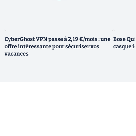
CyberGhost VPN passe à 2,19 €/mois : une
Bose Qui
offre intéressante pour sécuriser vos
casque i
vacances