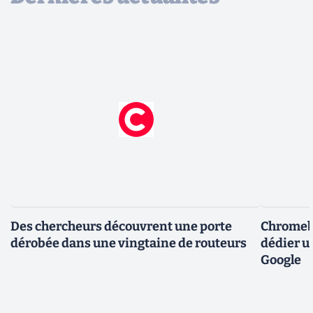
Des chercheurs découvrent une porte
Chromebo
dérobée dans une vingtaine de routeurs
dédier u
Google