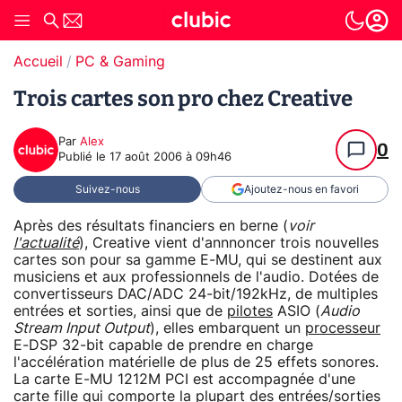
Accueil
PC & Gaming
Trois cartes son pro chez Creative
Par
Alex
0
Publié le
17 août 2006 à 09h46
Suivez-nous
Ajoutez-nous en favori
Après des résultats financiers en berne (
voir
l'actualité
), Creative vient d'annnoncer trois nouvelles
cartes son pour sa gamme E-MU, qui se destinent aux
musiciens et aux professionnels de l'audio. Dotées de
convertisseurs DAC/ADC 24-bit/192kHz, de multiples
entrées et sorties, ainsi que de
pilotes
ASIO (
Audio
Stream Input Output
), elles embarquent un
processeur
E-DSP 32-bit capable de prendre en charge
l'accélération matérielle de plus de 25 effets sonores.
La carte E-MU 1212M PCI est accompagnée d'une
carte fille qui comporte la plupart des entrées/sorties