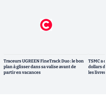
Traceurs UGREEN FineTrack Duo : le bon
TSMC a d
plan à glisser dans sa valise avant de
dollars 
partir en vacances
les livre