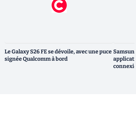
Le Galaxy S26 FE se dévoile, avec une puce
Samsung 
signée Qualcomm à bord
applicati
connexio