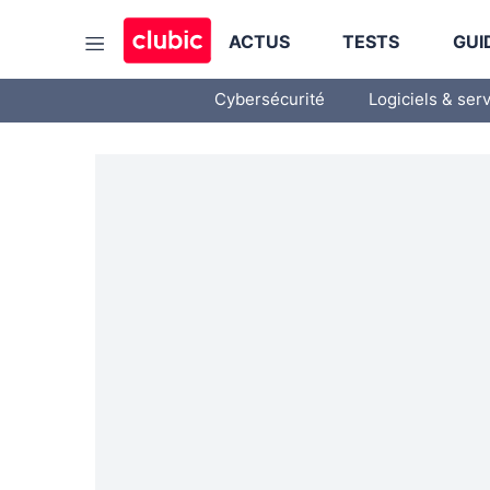
ACTUS
TESTS
GUI
Cybersécurité
Logiciels & ser