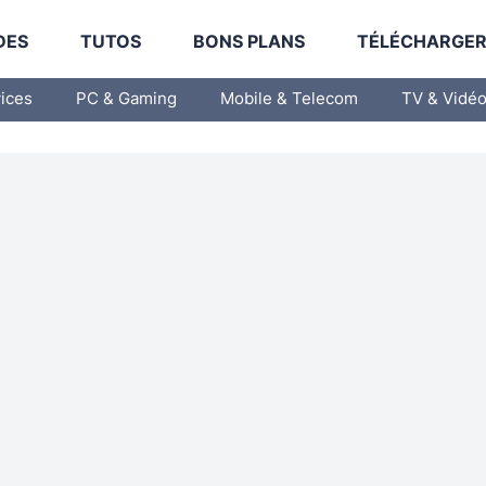
DES
TUTOS
BONS PLANS
TÉLÉCHARGE
vices
PC & Gaming
Mobile & Telecom
TV & Vidé