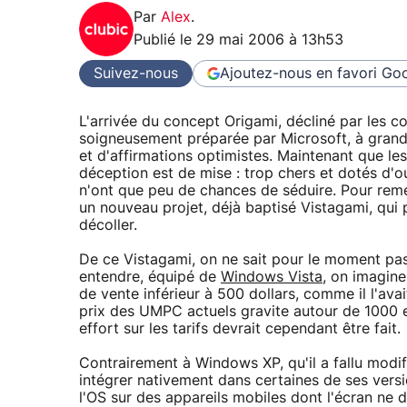
Par
Alex
.
Publié le
29 mai 2006 à 13h53
Suivez-nous
Ajoutez-nous en favori
Goo
L'arrivée du concept Origami, décliné par les 
soigneusement préparée par Microsoft, à grands
et d'affirmations optimistes. Maintenant que l
déception est de mise : trop chers et dotés d'o
n'ont que peu de chances de séduire. Pour reméd
un nouveau projet, déjà baptisé Vistagami, qui 
décoller.
De ce Vistagami, on ne sait pour le moment pas
entendre, équipé de
Windows Vista
, on imagine
de vente inférieur à 500 dollars, comme il l'av
prix des UMPC actuels gravite autour de 1000 e
effort sur les tarifs devrait cependant être fait.
Contrairement à Windows XP, qu'il a fallu modifi
intégrer nativement dans certaines de ses ver
l'OS sur des appareils mobiles dont l'écran ne 