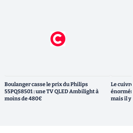
Boulanger casse le prix du Philips
Le cuivr
55PQS8501 : une TV QLED Ambilight à
énorméme
moins de 480€
mais il 