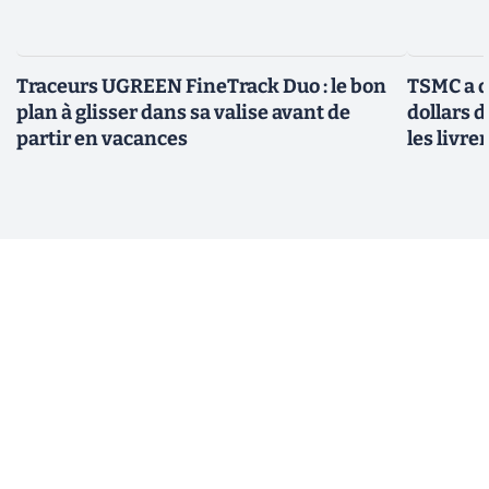
Traceurs UGREEN FineTrack Duo : le bon
TSMC a d
plan à glisser dans sa valise avant de
dollars 
partir en vacances
les livre