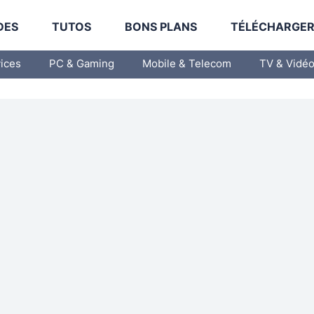
DES
TUTOS
BONS PLANS
TÉLÉCHARGE
vices
PC & Gaming
Mobile & Telecom
TV & Vidé