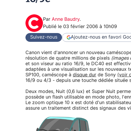
Par
Anne Baudry
.
Publié le
03 février 2006 à 10h09
Suivez-nous
Ajoutez-nous en favori
Goo
Canon vient d'annoncer un nouveau caméscope 
résolution de quatre millions de pixels
(images 
et son viseur au ratio 16/9, le DC40 est effect
adaptées à une visualisation sur les nouveaux té
SP100, caméscope à
disque dur
de Sony
(voir 
16/9 ou 4/3 - depuis une touche dédiée située su
Deux modes, Nuit (0,6 lux) et Super Nuit perme
possède un flash utilisable en mode photo, l'enr
Le zoom optique 10 x est doté d'un stabilisateu
assure un traitement distinct des signaux des v