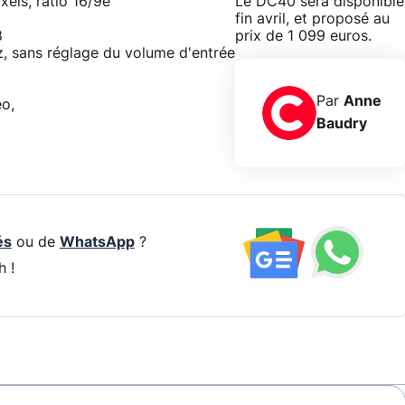
els, ratio 16/9e
Le DC40 sera disponible
fin avril, et proposé au
8
prix de 1 099 euros.
, sans réglage du volume d'entrée
Par
Anne
éo,
Baudry
és
ou de
WhatsApp
?
h !