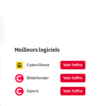
Meilleurs logiciels
CyberGhost
Voir l'offre
Bitdefender
Voir l'offre
Opera
Voir l'offre