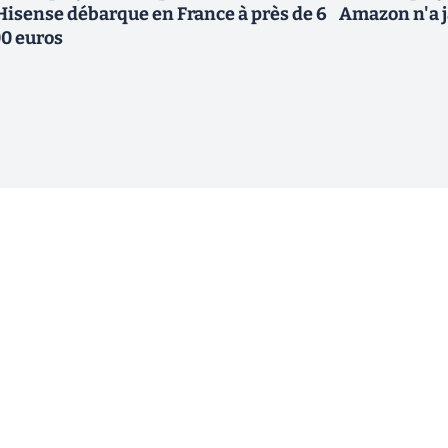
Hisense débarque en France à près de 6
Amazon n'a j
0 euros
ewsletter !
En cliquant sur s'inscrire, j’accepte
offres commerciales de Clubic. Co
consentement à tout moment en cliq
ogique.