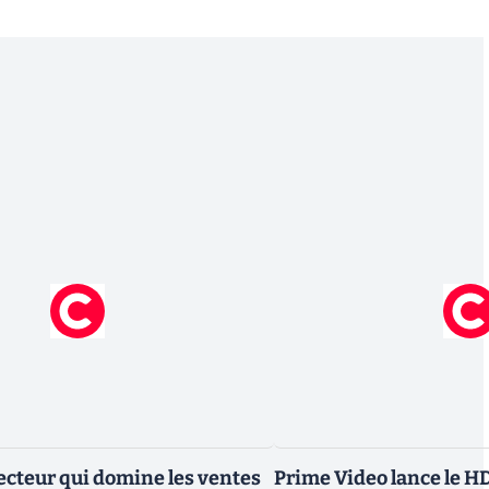
ecteur qui domine les ventes
Prime Video lance le H