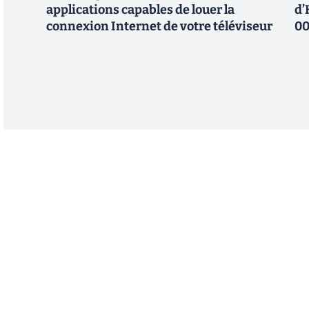
applications capables de louer la
d’
connexion Internet de votre téléviseur
00
Abonnez-vous à notre n
Recevez un résumé quotidien de l'actu technol