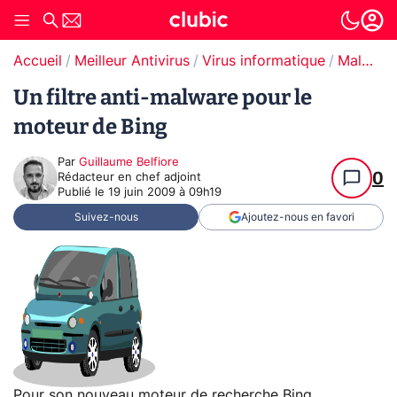
Accueil
Meilleur Antivirus
Virus informatique
Malware / Ransomware
Un filtre anti-malware pour le
moteur de Bing
Par
Guillaume Belfiore
0
Rédacteur en chef adjoint
Publié le
19 juin 2009 à 09h19
Suivez-nous
Ajoutez-nous en favori
Pour son nouveau moteur de recherche Bing,