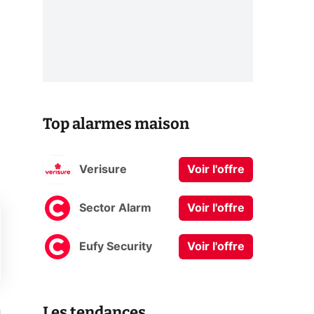
Top alarmes maison
Verisure
Voir l'offre
Sector Alarm
Voir l'offre
Eufy Security
Voir l'offre
Les tendances