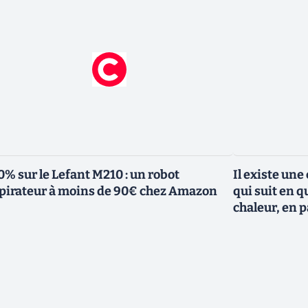
0% sur le Lefant M210 : un robot
Il existe une
pirateur à moins de 90€ chez Amazon
qui suit en q
chaleur, en p