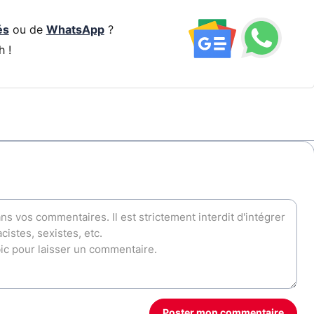
és
ou de
WhatsApp
?
h !
Poster mon commentaire