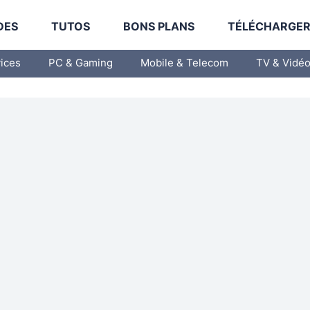
DES
TUTOS
BONS PLANS
TÉLÉCHARGE
vices
PC & Gaming
Mobile & Telecom
TV & Vidé