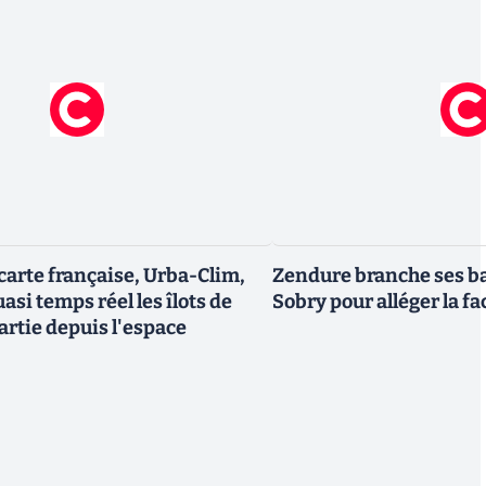
 carte française, Urba-Clim,
Zendure branche ses ba
uasi temps réel les îlots de
Sobry pour alléger la fa
artie depuis l'espace