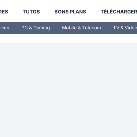
DES
TUTOS
BONS PLANS
TÉLÉCHARGE
vices
PC & Gaming
Mobile & Telecom
TV & Vidé