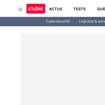
ACTUS
TESTS
GUI
Cybersécurité
Logiciels & ser