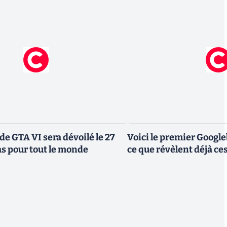
de GTA VI sera dévoilé le 27
Voici le premier Googl
as pour tout le monde
ce que révèlent déjà c