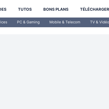
DES
TUTOS
BONS PLANS
TÉLÉCHARGE
vices
PC & Gaming
Mobile & Telecom
TV & Vidé