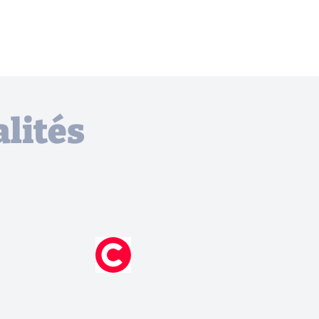
lités