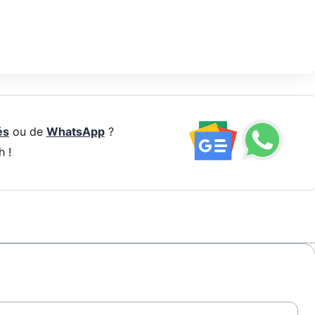
és
ou de
WhatsApp
?
h !