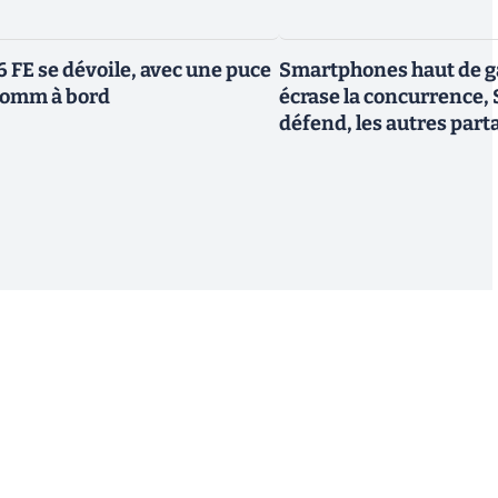
6 FE se dévoile, avec une puce
Smartphones haut de g
comm à bord
écrase la concurrence,
défend, les autres part
S'inscrire