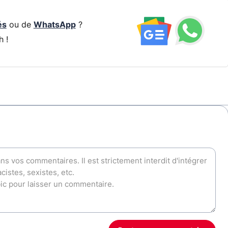
és
ou de
WhatsApp
?
h !