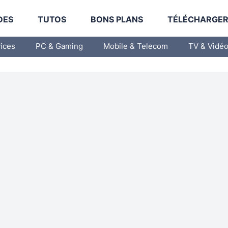
DES
TUTOS
BONS PLANS
TÉLÉCHARGE
vices
PC & Gaming
Mobile & Telecom
TV & Vidé