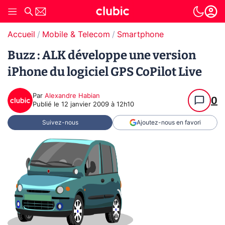
Accueil
Mobile & Telecom
Smartphone
Buzz : ALK développe une version
iPhone du logiciel GPS CoPilot Live
Par
Alexandre Habian
0
Publié le
12 janvier 2009 à 12h10
Suivez-nous
Ajoutez-nous en favori