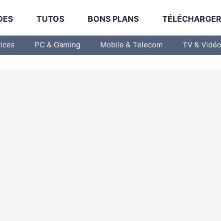
DES
TUTOS
BONS PLANS
TÉLÉCHARGE
vices
PC & Gaming
Mobile & Telecom
TV & Vidé