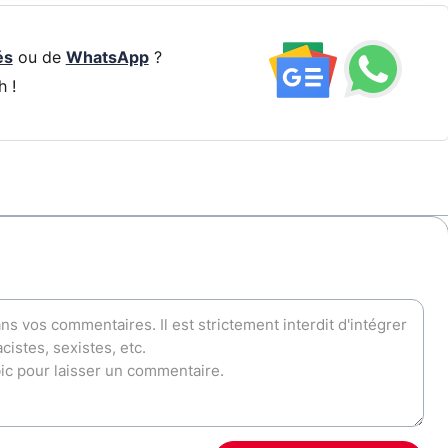
és
ou de
WhatsApp
?
h !