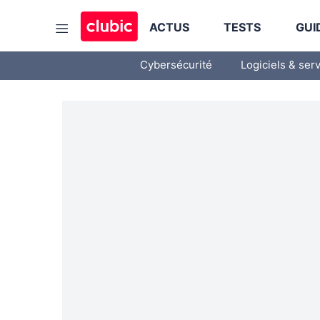
ACTUS
TESTS
GUI
Cybersécurité
Logiciels & ser