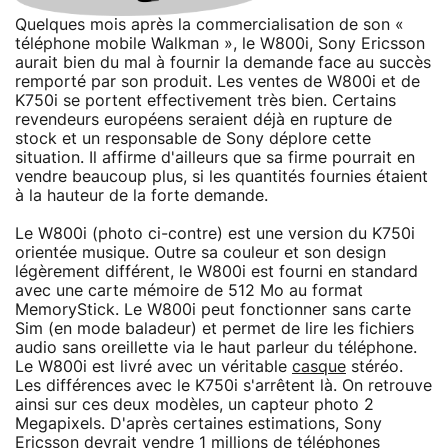
Quelques mois après la commercialisation de son «
téléphone mobile Walkman », le W800i, Sony Ericsson
aurait bien du mal à fournir la demande face au succès
remporté par son produit. Les ventes de W800i et de
K750i se portent effectivement très bien. Certains
revendeurs européens seraient déjà en rupture de
stock et un responsable de Sony déplore cette
situation. Il affirme d'ailleurs que sa firme pourrait en
vendre beaucoup plus, si les quantités fournies étaient
à la hauteur de la forte demande.
Le W800i (photo ci-contre) est une version du K750i
orientée musique. Outre sa couleur et son design
légèrement différent, le W800i est fourni en standard
avec une carte mémoire de 512 Mo au format
MemoryStick. Le W800i peut fonctionner sans carte
Sim (en mode baladeur) et permet de lire les fichiers
audio sans oreillette via le haut parleur du téléphone.
Le W800i est livré avec un véritable
casque
stéréo.
Les différences avec le K750i s'arrêtent là. On retrouve
ainsi sur ces deux modèles, un capteur photo 2
Megapixels. D'après certaines estimations, Sony
Ericsson devrait vendre 1 millions de téléphones